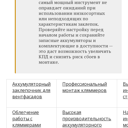
самый мощный инструмент не
оправдает ожиданий при
использовании низкосортных
или неподходящих по
характеристикам заклепок.
Проверяйте настройку перед
началом работы и сохраняйте
запасные аккумуляторы и
комплектующие в доступности —
это даст возможность увеличить
КПД и снизить риск сбоев в
монтаже.
Аккумуляторный
Профессиональный
В
заклепочник для
монтаж кляммеров
и
вентфасадов
с
Облегчение
Высокая
Н
работы с
производительность
и
кляммерами
аккумуляторного
м