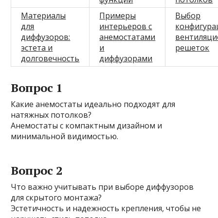
Материалы
Примеры
Выбор
для
интерьеров с
конфигура
диффузоров:
анемостатами
вентиляци
эстета и
и
решеток
долговечность
диффузорами
Вопрос 1
Какие анемостаты идеально подходят для
натяжных потолков?
Анемостаты с компактным дизайном и
минимальной видимостью.
Вопрос 2
Что важно учитывать при выборе диффузоров
для скрытого монтажа?
Эстетичность и надежность крепления, чтобы не