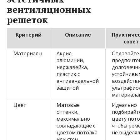
вентиляционных
решеток
Критерий
Описание
Практиче
совет
Материалы
Акрил,
Отдавайте
алюминий,
предпочте
нержавейка,
долговечн
пластик с
устойчивы
антивандальной
воздейств
защитой
ультрафио
материала
Цвет
Матовые
Идеально
оттенки,
подбирайт
максимально
цвету пото
совпадающие с
чтобы рем
цветом потолка
не выделя
или стен