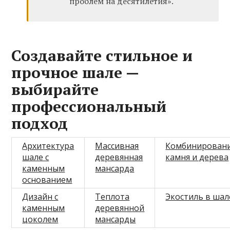
проблем на десятилетия».
Создавайте стильное и
прочное шале —
выбирайте
профессиональный
подход
Архитектура
Массивная
Комбинирован
шале с
деревянная
камня и дерева
каменным
мансарда
основанием
Дизайн с
Теплота
Экостиль в шал
каменным
деревянной
цоколем
мансарды