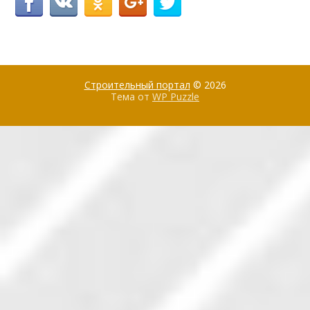
Строительный портал
© 2026
Тема от
WP Puzzle