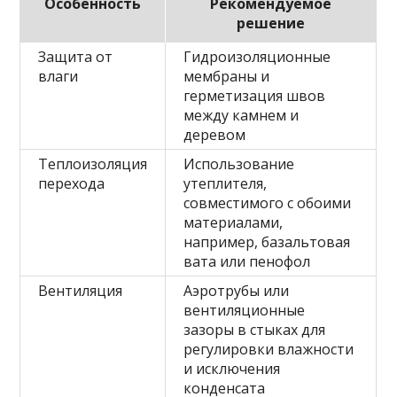
Особенность
Рекомендуемое
решение
Защита от
Гидроизоляционные
влаги
мембраны и
герметизация швов
между камнем и
деревом
Теплоизоляция
Использование
перехода
утеплителя,
совместимого с обоими
материалами,
например, базальтовая
вата или пенофол
Вентиляция
Аэротрубы или
вентиляционные
зазоры в стыках для
регулировки влажности
и исключения
конденсата