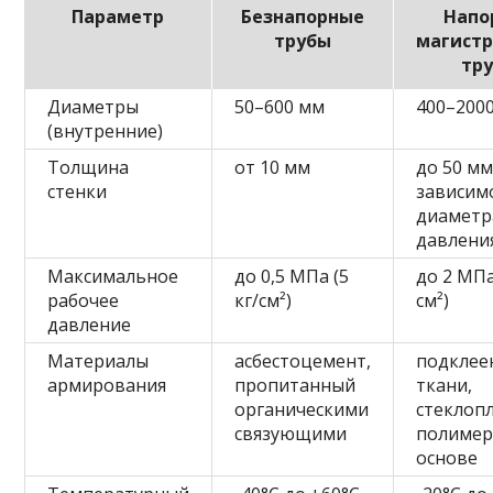
Параметр
Безнапорные
Напо
трубы
магист
тр
Диаметры
50–600 мм
400–200
(внутренние)
Толщина
от 10 мм
до 50 мм
стенки
зависим
диаметр
давлени
Максимальное
до 0,5 МПа (5
до 2 МПа
рабочее
кг/см²)
см²)
давление
Материалы
асбестоцемент,
подклее
армирования
пропитанный
ткани,
органическими
стеклопл
связующими
полимер
основе