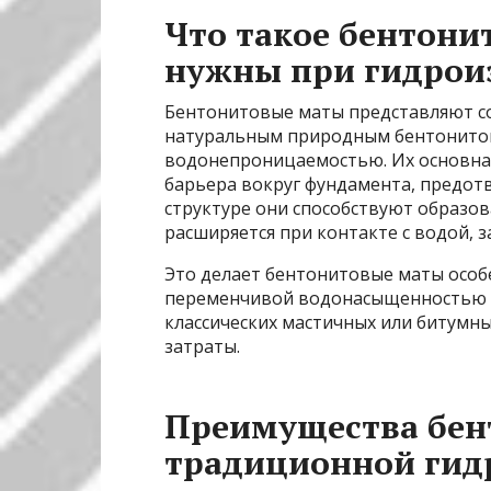
Что такое бентони
нужны при гидрои
Бентонитовые маты представляют с
натуральным природным бентонитом
водонепроницаемостью. Их основна
барьера вокруг фундамента, предотв
структуре они способствуют образо
расширяется при контакте с водой, 
Это делает бентонитовые маты особ
переменчивой водонасыщенностью гр
классических мастичных или битумн
затраты.
Преимущества бен
традиционной гид