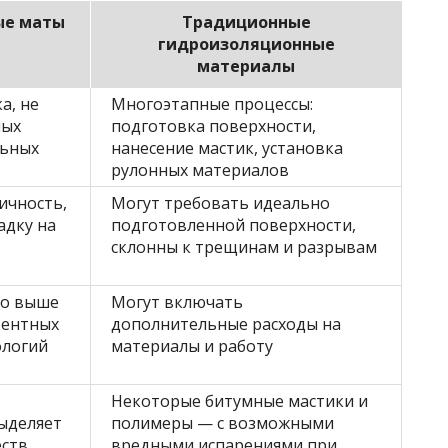
ые маты
Традиционные
гидроизоляционные
материалы
а, не
Многоэтапные процессы:
ных
подготовка поверхности,
льных
нанесение мастик, установка
рулонных материалов
ичность,
Могут требовать идеально
адку на
подготовленной поверхности,
склонны к трещинам и разрывам
но выше
Могут включать
рентных
дополнительные расходы на
ологий
материалы и работу
Некоторые битумные мастики и
выделяет
полимеры — с возможными
ств
вредными испарениями при