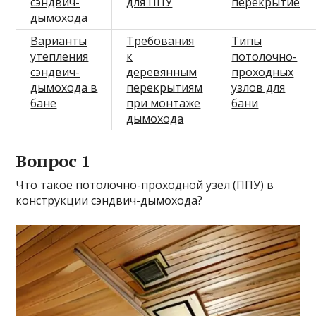
сэндвич-
для ППУ
перекрытие
дымохода
Варианты
Требования
Типы
утепления
к
потолочно-
сэндвич-
деревянным
проходных
дымохода в
перекрытиям
узлов для
бане
при монтаже
бани
дымохода
Вопрос 1
Что такое потолочно-проходной узел (ППУ) в
конструкции сэндвич-дымохода?