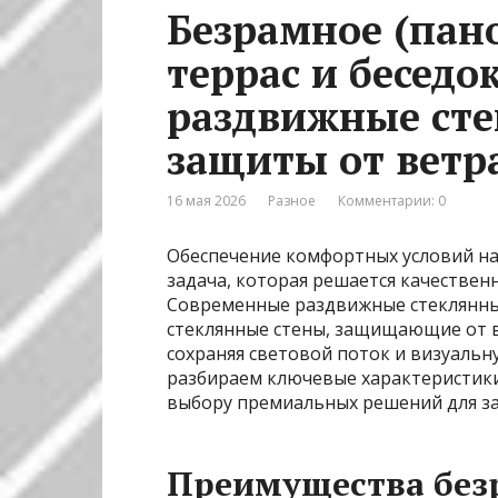
Безрамное (пан
террас и бесед
раздвижные сте
защиты от ветра
16 мая 2026
Разное
Комментарии: 0
Обеспечение комфортных условий на 
задача, которая решается качестве
Современные раздвижные стеклянны
стеклянные стены, защищающие от в
сохраняя световой поток и визуальну
разбираем ключевые характеристики
выбору премиальных решений для з
Преимущества без