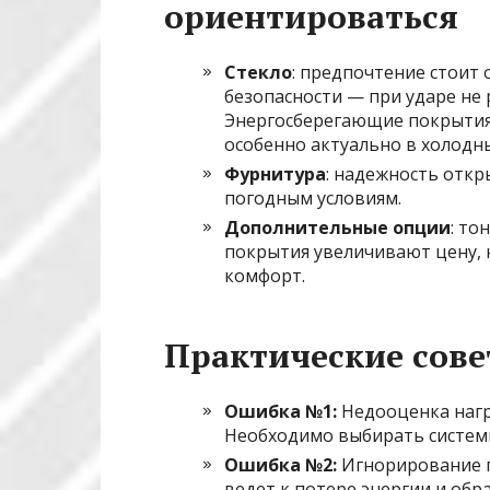
ориентироваться
Стекло
: предпочтение стоит
безопасности — при ударе не 
Энергосберегающие покрытия
особенно актуально в холодны
Фурнитура
: надежность откр
погодным условиям.
Дополнительные опции
: то
покрытия увеличивают цену, 
комфорт.
Практические сове
Ошибка №1:
Недооценка нагру
Необходимо выбирать системы
Ошибка №2:
Игнорирование п
ведет к потере энергии и обр