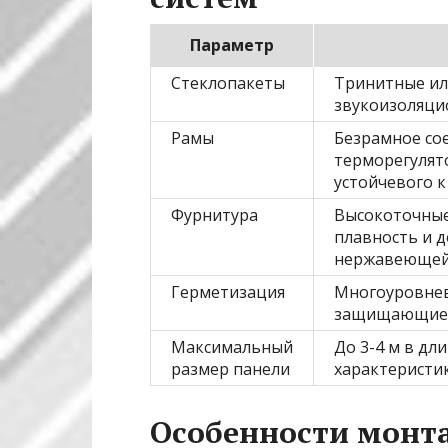
Параметр
Стеклопакеты
Тринитные ил
звукоизоляци
Рамы
Безрамное со
терморегулят
устойчевого к
Фурнитура
Высокоточные
плавность и д
нержавеющей 
Герметизация
Многоуровнев
защищающие о
Максимальный
До 3-4 м в дл
размер панели
характеристик
Особенности монта