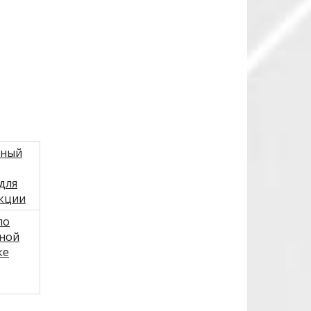
ьный
для
кции
по
ной
ке