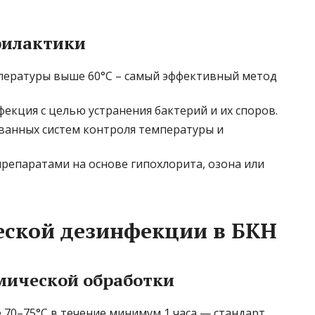
филактики
ературы выше 60°С – самый эффективный метод
фекция с целью устранения бактерий и их споров.
анных систем контроля температуры и
репаратами на основе гипохлорита, озона или
еской дезинфекции в БКН
мической обработки
 70–75°С в течение минимум 1 часа — стандарт