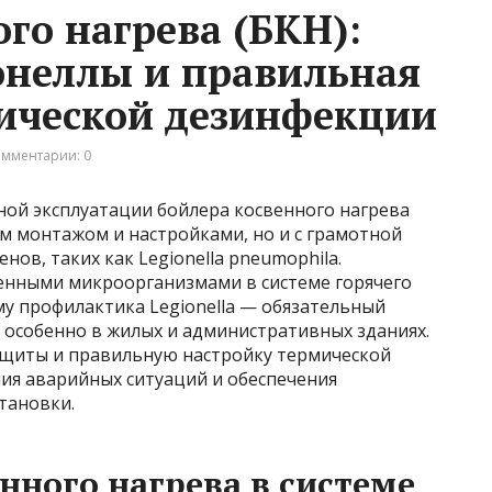
го нагрева (БКН):
онеллы и правильная
ической дезинфекции
мментарии: 0
ной эксплуатации бойлера косвенного нагрева
ым монтажом и настройками, но и с грамотной
ов, таких как Legionella pneumophila.
енными микроорганизмами в системе горячего
му профилактика Legionella — обязательный
 особенно в жилых и административных зданиях.
ащиты и правильную настройку термической
я аварийных ситуаций и обеспечения
тановки.
нного нагрева в системе