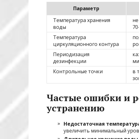
Параметр
Температура хранения
не
воды
70
Температура
по
циркуляционного контурa
ро
Периодизация
ка
дезинфекции
ми
Контрольные точки
в 
зо
Частые ошибки и 
устранению
Недостаточная температура
увеличить минимальный урове
Длительное хранение воды 