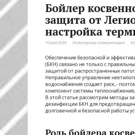
Бойлер косвенно
защита от Леги
настройка терм
10 мая 2026
Инженерные коммуникации
Ко
Обеспечение безопасной и эффектив
(БКН) связано не только с правильн
защитой от распространенных патоген
Неправильное управление неетилог
водоснабжения создает риск,- поэто
компонент системы теплоснабжения,
В этой статье рассмотрим методы з
дезинфекции БКН для предотвращени
долговечной и безопасной работы ус
Роль бойлера косве