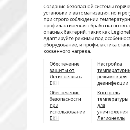
Создание безопасной системы горяч
установки и автоматизация, но и р
при строго соблюдении температур
профилактическая обработка позвол
опасных бактерий, таких как Legione
Адаптируйте режимы под особенност
оборудование, и профилактика стан
косвенного нагрева.
Обеспечение
Настройка
защиты от
температурн
Легионеллы в
режимов для
БКН
дезинфекции
Обеспечение
Контроль
безопасности
температуры
при
для
использовании
уничтожения
БКН
Легионеллы