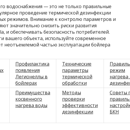
его водоснабжения — это не только правильные
егулярное проведение термической дезинфекции
ных режимов. Внимание к контролю параметров и
яют значительно снизить риски развития
lla, и обеспечивать безопасность потребителей.
и вашего объекта, используйте современное
ет неотъемлемой частью эксплуатации бойлера
Профилактика
Технические
Правил
ых
появления
параметры
режим
Легионеллы в
термической
нагрева 
бойлерах
обработки
дезинфе
Преимущества
Методы
Советы 
косвенного
проверки
правиль
нагрева воды
эффективности
настрой
дезинфекции
БКН