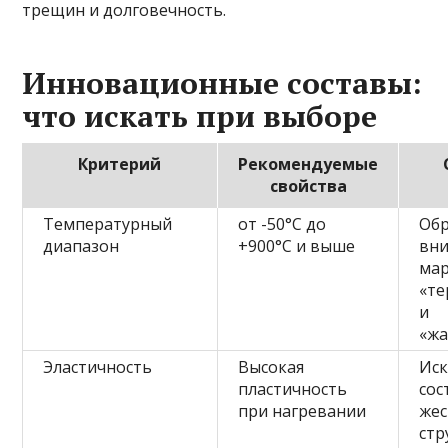
трещин и долговечность.
Инновационные составы:
что искать при выборе
Критерий
Рекомендуемые
свойства
Температурный
от -50°C до
Об
диапазон
+900°C и выше
вни
ма
«те
и
«ж
Эластичность
Высокая
Ис
пластичность
сос
при нагревании
жес
стр