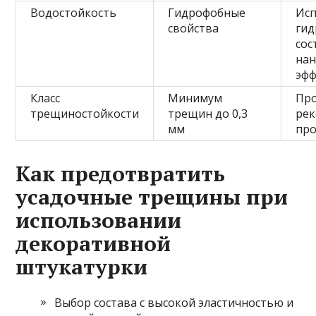
Водостойкость
Гидрофобные
Исп
свойства
ги
сос
на
эф
Класс
Минимум
Пр
трещиностойкости
трещин до 0,3
ре
мм
про
Как предотвратить
усадочные трещины при
использовании
декоративной
штукатурки
Выбор состава с высокой эластичностью и