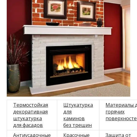
Термостойкая
Штукатурка
Материалы 
декоративная
для
горячих
штукатурка
каминов
поверхност
для фасадов
без трещин
Антиусадочные
Красочные
Защита от