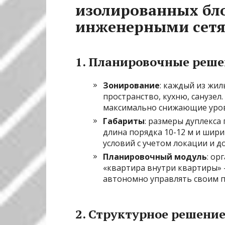
изолированных бл
инженерными сет
1. Планировочные реш
Зонирование
: каждый из жи
пространство, кухню, санузе
максимально снижающие уров
Габариты
: размеры дуплекса
длина порядка 10-12 м и шири
условий с учетом локации и д
Планировочный модуль
: ор
«квартира внутри квартиры»
автономно управлять своим п
2. Структурное решени