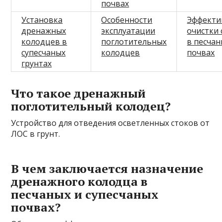
почвах
Установка
Особенности
Эффекти
дренажных
эксплуатации
очистки 
колодцев в
поглотительных
в песчан
супесчаных
колодцев
почвах
грунтах
Что такое дренажный
поглотительный колодец?
Устройство для отведения осветленных стоков от
ЛОС в грунт.
В чем заключается назначение
дренажного колодца в
песчаных и супесчаных
почвах?