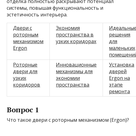
отделка полностью раскрывают потенциал
системы, повышая функциональность и
эстетичность интерьера.
Двери с
Экономия
Идеальны
роторным
пространства в
решения
механизмом
узких коридорах
для
Ergon
маленьких
помещени
Роторные
Инновационные
Установка
двери для
механизмы для
дверей
узких
экономии
Ergon на
коридоров
пространства
этапе
ремонта
Вопрос 1
Что такое двери с роторным механизмом (Ergon)?