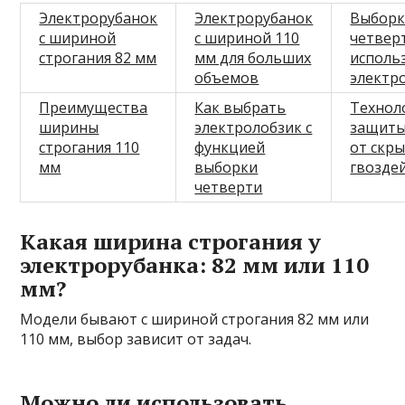
Электрорубанок
Электрорубанок
Выборк
с шириной
с шириной 110
четвер
строгания 82 мм
мм для больших
исполь
объемов
электр
Преимущества
Как выбрать
Технол
ширины
электролобзик с
защиты
строгания 110
функцией
от скр
мм
выборки
гвозде
четверти
Какая ширина строгания у
электрорубанка: 82 мм или 110
мм?
Модели бывают с шириной строгания 82 мм или
110 мм, выбор зависит от задач.
Можно ли использовать