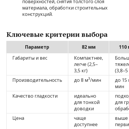
поверхностей, снятия толстого слоя
материала, обработки строительных
конструкций.
Ключевые критерии выбора
Параметр
82 мм
110
Габариты и вес
Компактнее,
Больш
легче (2,5–
тяжел
3,5 кг)
(3,8–5
3
Производительность
до 8 м
/мин
до 15
мин
Качество гладкости
идеально
подхо
для тонкой
для г
доводки
обраб
Цена
чаще
выше
доступнее
перви