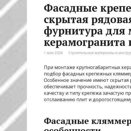
Фасадные креп
скрытая рядовая
фурнитура для
керамогранита 
1 мая 2026
Строительные материалы и инстр
При монтаже крупногабаритных кер
подбор фасадных крепежных кляммер
Особенное значение имеют скрытая р
обеспечивает прочность, надежност
качеству и типу крепежа зачастую п
отслаиванию плит и дорогостоящем
Фасадные кляммер
особенности