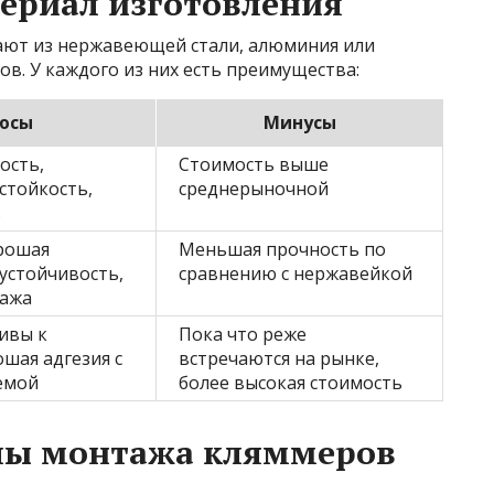
ериал изготовления
ют из нержавеющей стали, алюминия или
в. У каждого из них есть преимущества:
юсы
Минусы
ость,
Стоимость выше
стойкость,
среднерыночной
ь
орошая
Меньшая прочность по
устойчивость,
сравнению с нержавейкой
тажа
чивы к
Пока что реже
ошая адгезия с
встречаются на рынке,
емой
более высокая стоимость
пы монтажа кляммеров