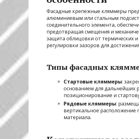
Фасадные крепежные кляммеры пред
алюминиевым или стальным подсист
соединительного элемента, обеспеч
предотвращая смещения и механичес
защита облицовки от термических и 
регулировки зазоров для достижени
Типы фасадных клямм
Стартовые кляммеры
: закр
основанием для дальнейших р
позиционирование и стартову
Рядовые кляммеры
: размещ
вертикальное расположение п
материала.