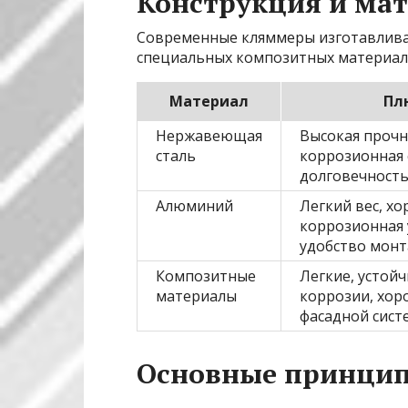
Конструкция и мат
Современные кляммеры изготавлива
специальных композитных материало
Материал
Пл
Нержавеющая
Высокая прочн
сталь
коррозионная 
долговечност
Алюминий
Легкий вес, х
коррозионная 
удобство мон
Композитные
Легкие, устой
материалы
коррозии, хор
фасадной сист
Основные принци