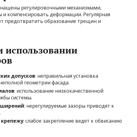
снащены регулировочными механизмами,
 и компенсировать деформации. Регулярная
ет предотвратить образование трещин и
и использовании
ров
ких допусков
: неправильная установка
неполной геометрии фасада.
иалов
: использование низкокачественной
жбы системы.
сширений
: нерегулируемые зазоры приводят к
.
 крепежу
: слабое закрепление ведет к обвисанию