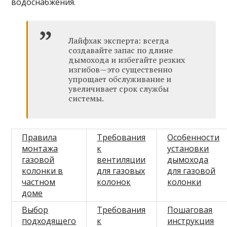
водоснабжения.
Лайфхак эксперта: всегда
создавайте запас по длине
дымохода и избегайте резких
изгибов—это существенно
упрощает обслуживание и
увеличивает срок службы
системы.
Правила
Требования
Особенности
монтажа
к
установки
газовой
вентиляции
дымохода
колонки в
для газовых
для газовой
частном
колонок
колонки
доме
Выбор
Требования
Пошаговая
подходящего
к
инструкция