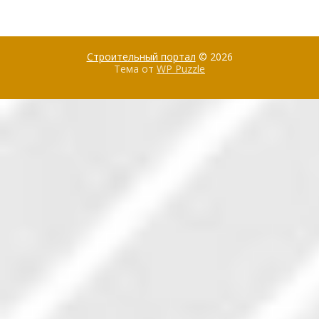
Строительный портал
© 2026
Тема от
WP Puzzle