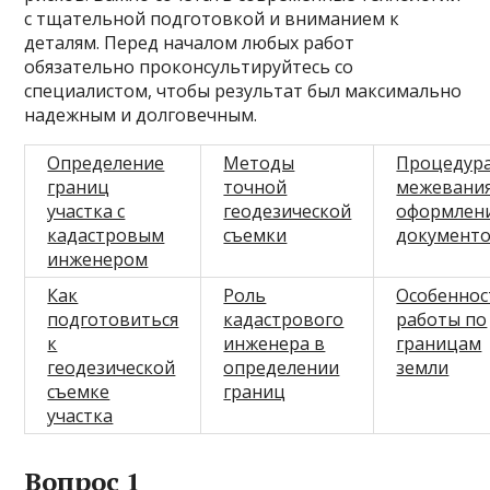
с тщательной подготовкой и вниманием к
деталям. Перед началом любых работ
обязательно проконсультируйтесь со
специалистом, чтобы результат был максимально
надежным и долговечным.
Определение
Методы
Процедур
границ
точной
межевания
участка с
геодезической
оформлен
кадастровым
съемки
документ
инженером
Как
Роль
Особеннос
подготовиться
кадастрового
работы по
к
инженера в
границам
геодезической
определении
земли
съемке
границ
участка
Вопрос 1