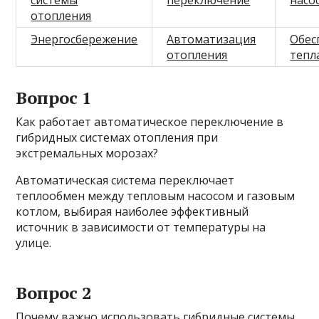
системы
переключение
насо
отопления
Энергосбережение
Автоматизация
Обес
отопления
тепл
Вопрос 1
Как работает автоматическое переключение в
гибридных системах отопления при
экстремальных морозах?
Автоматическая система переключает
теплообмен между тепловым насосом и газовым
котлом, выбирая наиболее эффективный
источник в зависимости от температуры на
улице.
Вопрос 2
Почему важно использовать гибридные системы