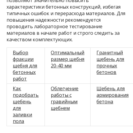
позволяют значительно повысить
характеристики бетонных конструкций, избегая
типичных ошибок и перерасхода материалов. Для
повышения надежности рекомендуется
проводить лабораторное тестирование
материалов в начале работ и строго следить за
качеством комплектующих.
Выбор
Оптимальный
Гранитный
фракции
размер щебня
щебень для
щебня для
20-40 мм
прочных
бетонных
бетонов
работ
Как
Облегчение
Щебень для
подобрать
работы с
армирования
щебень
гравийным
бетона
для
щебнем
заливки
пола