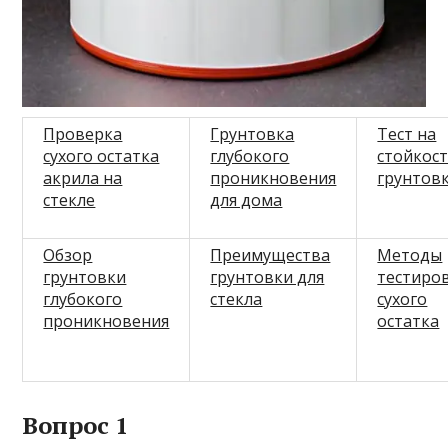
Проверка
Грунтовка
Тест на
сухого остатка
глубокого
стойкос
акрила на
проникновения
грунтов
стекле
для дома
Обзор
Преимущества
Методы
грунтовки
грунтовки для
тестиро
глубокого
стекла
сухого
проникновения
остатка
Вопрос 1