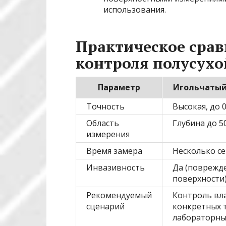
использования.
Практическое срав
контроля полусухо
Параметр
Игольчатый
Точность
Высокая, до 0
Область
Глубина до 5
измерения
Время замера
Несколько с
Инвазивность
Да (поврежд
поверхности
Рекомендуемый
Контроль вл
сценарий
конкретных т
лабораторн