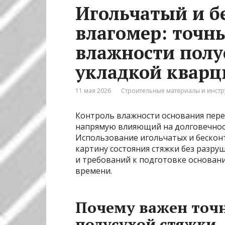
Игольчатый и б
влагомер: точн
влажности полу
укладкой квар
11 мая 2026
Строительные материалы и инст
Контроль влажности основания пере
напрямую влияющий на долговечност
Использование игольчатых и бескон
картину состояния стяжки без разру
и требований к подготовке основани
времени.
Почему важен точ
полусухой стяжки