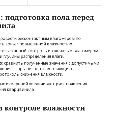
: подготовка пола перед
нила
 провести бесконтактным влагомером по
ить зоны с повышенной влажностью.
я
: изысканный контроль игольчатым влагомером
и глубины распределения влаги.
х
: сравнить полученные значения с допустимыми
ышения — организовать вентиляцию,
ротоколы снижения влажности.
ных измерений увеличивает риск появления
ния кварцвинила.
и контроле влажности