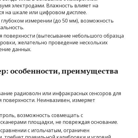
умя электродами. Влажность влияет на
ся на шкале или цифровом дисплее.
и глубоком измерении (до 50 мм), возможность
альность.
ия поверхности (вытесывание небольшого образца
ибровки, желательно проведение нескольких
ение данных.
р: особенности, преимущества
вание радиоволн или инфракрасных сенсоров для
 поверхности. Неинвазивен, измеряет
нтроль, возможность совмещать с
сканерами площадки, не повреждая основание.
 сравнении с игольчатым, ограничен
 требует правильной калибровки и условий