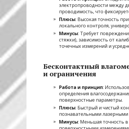
электропроводности между дв
проводимость, что фиксирует
Плюсы
: Высокая точность пр
локального контроля, универс
Минусы
: Требует поврежден
стяжки), зависимость от кал
точечных измерений и усредн
Бесконтактный влагоме
и ограничения
Работа и принцип
: Использо
определения влагосодержания
поверхностные параметры.
Плюсы
: Быстрый и чистый ко
познавательными лазерными 
Минусы
: Меньшая точность в
поверхностными измерениями,