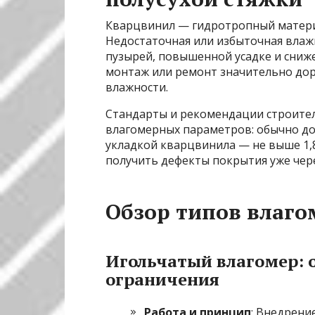
Кварцвинил — гидротропный материа
Недостаточная или избыточная вла
пузырей, повышенной усадке и сниж
монтаж или ремонт значительно дор
влажности.
Стандарты и рекомендации строите
влагомерных параметров: обычно до
укладкой кварцвинила — не выше 1,8
получить дефекты покрытия уже чере
Обзор типов влаго
Игольчатый влагомер: 
ограничения
Работа и принцип
: Внедрени