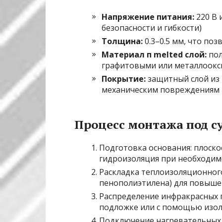
Напряжение питания:
220 В 
безопасности и гибкости)
Толщина:
0.3–0.5 мм, что по
Материал п melted слой:
пол
графитовыми или металлоок
Покрытие:
защитный слой из 
механическим повреждениям 
Процесс монтажа под с
Подготовка основания: плоскос
гидроизоляция при необходим
Раскладка теплоизоляционног
пенополиэтилена) для повыше
Распределение инфракрасных п
подложке или с помощью изо
Подключение нагревательных 