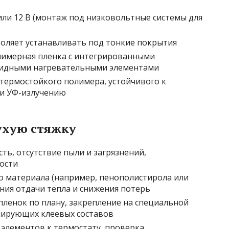
или 12 В (монтаж под низковольтные системы для
зволяет устанавливать под тонкие покрытия
имерная пленка с интегрированными
сидными нагревательными элементами
термостойкого полимера, устойчивого к
и УФ-излучению
ухую стяжку
ть, отсутствие пыли и загрязнений,
ости
о материала (например, пенополистирола или
ния отдачи тепла и снижения потерь
ленок по плану, закрепление на специальной
лирующих клеевых составов
элементов к термостату, проверка