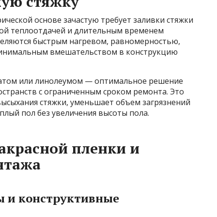
хую стяжку
рической основе зачастую требует заливки стяжки
зкой теплоотдачей и длительным временем
деляются быстрым нагревом, равномерностью,
минимальным вмешательством в конструкцию
натом или линолеумом — оптимальное решение
остранств с ограниченным сроком ремонта. Это
высыхания стяжки, уменьшает объем загрязнений
плый пол без увеличения высоты пола.
акрасной пленки и
нтажа
ы и конструктивные