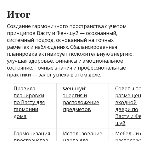
Итог
Создание гармоничного пространства с учетом
принципов Васту и Фен-шуй — осознанный,
системный подход, основанный на точных
расчетах и наблюдениях. Сбалансированная
планировка активирует положительную энергию,
улучшая здоровье, финансы и эмоциональное
состояние. Точные знания и профессиональные
практики — залог успеха в этом деле.
Правила
Фен-шуй:
Советы п
планировки
энергия и
размеще
по Васту для
расположение
входной
гармонии
предметов
двери по
дома
Васту и Ф
шуй
Гармонизация
Использование
Мебель и 
пространства
цвета для
располож