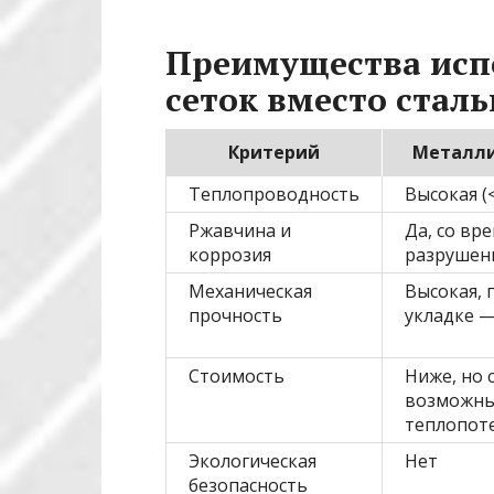
Преимущества исп
сеток вместо стал
Критерий
Металли
Теплопроводность
Высокая (<
Ржавчина и
Да, со вр
коррозия
разрушен
Механическая
Высокая, 
прочность
укладке 
Стоимость
Ниже, но 
возможны
теплопот
Экологическая
Нет
безопасность