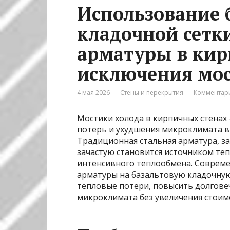
Использование 
кладочной сетк
арматуры в кир
исключения мос
4 мая 2026
Стены и перекрытия
Комментари
Мостики холода в кирпичных стенах
потерь и ухудшения микроклимата в 
Традиционная стальная арматура, з
зачастую становится источником те
интенсивного теплообмена. Соврем
арматуры на базальтовую кладочную
тепловые потери, повысить долгове
микроклимата без увеличения стоим