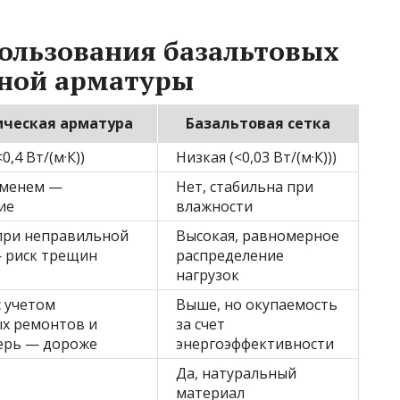
ользования базальтовых
ьной арматуры
ческая арматура
Базальтовая сетка
0,4 Вт/(м·К))
Низкая (<0,03 Вт/(м·К)))
еменем —
Нет, стабильна при
ие
влажности
при неправильной
Высокая, равномерное
— риск трещин
распределение
нагрузок
с учетом
Выше, но окупаемость
х ремонтов и
за счет
ерь — дороже
энергоэффективности
Да, натуральный
материал