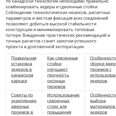
по канадской технологии необходимо правильно
комбинировать хедеры и сдвоенные стойки.
Соблюдение технологических нюансов, расчетных
параметров и жесткая фиксация всех соединений
позволяют добиться высокой стабильности
конструкции и минимизировать тепловые
потери. Внедрение практических рекомендаций и
точных расчетов станет залогом успешного
проекта и долговечной эксплуатации.
Правильная
Как сдвоенные
Особенност
установка
стойки
сборки две
хедеров в
улучшают
проемов с
канадском
прочность
использова
каркасе
оконных
хедеров
проемов
Советы по
Использование
Особенност
укреплению
сдвоенных
выбора
дверных
стоек для
материалов
проемов в
повышения
хедеров