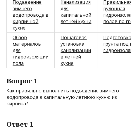
Подведение
Канализация
Правильна
зимнего
для
рулонная
водопровода в
капитальной
гидроизоля
кирпичной
летней кухни
полов по г
кухне
Обзор
Пошаговая
Подготовк
материалов
установка
грунта под 
для
канализации
гидроизоля
гидроизоляции
в летней
пола
кухне
Вопрос 1
Как правильно выполнить подведение зимнего
водопровода в капитальную летнюю кухню из
кирпича?
Ответ 1