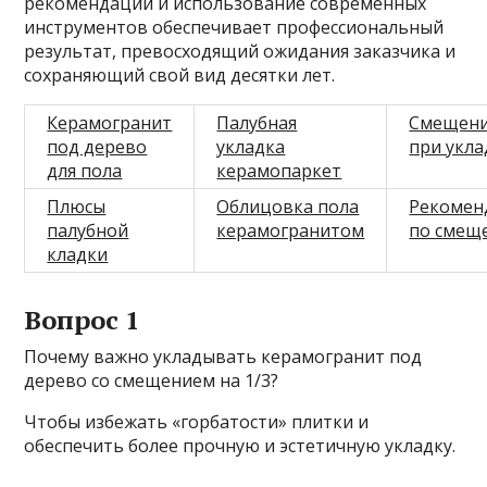
рекомендаций и использование современных
инструментов обеспечивает профессиональный
результат, превосходящий ожидания заказчика и
сохраняющий свой вид десятки лет.
Керамогранит
Палубная
Смещени
под дерево
укладка
при укла
для пола
керамопаркет
Плюсы
Облицовка пола
Рекомен
палубной
керамогранитом
по смещ
кладки
Вопрос 1
Почему важно укладывать керамогранит под
дерево со смещением на 1/3?
Чтобы избежать «горбатости» плитки и
обеспечить более прочную и эстетичную укладку.