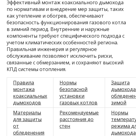
Эффективный монтаж коаксиального дымохода
по нормативам и внедрение мер защиты, таких
как утепление и обогрев, обеспечивают
безопасность функционирования газового котла
в зимний период. Внутренние и наружные
компоненты требуют специфического подхода с
учетом климатических особенностей региона.
Правильная инженерия и регулярное
обслуживание позволяют исключить риски,
связанные с обмерзанием, и сохраняют высокий
КПД системы отопления.
Правила
Нормы
Защита
монтажа
безопасной
дымохода
коаксиальных
установки
обледене
дымоходов
газовых котлов
зимой
Материалы
Рекомендуемые
Нормы
для защиты
расстояния до
температ
от
стен
режима д
обледенения
дымохода