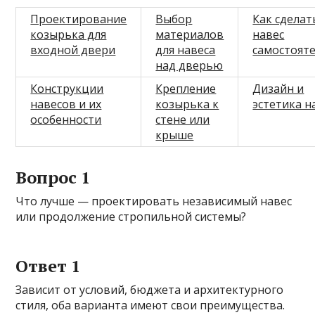
Проектирование
Выбор
Как сделат
козырька для
материалов
навес
входной двери
для навеса
самостоят
над дверью
Конструкции
Крепление
Дизайн и
навесов и их
козырька к
эстетика н
особенности
стене или
крыше
Вопрос 1
Что лучше — проектировать независимый навес
или продолжение стропильной системы?
Ответ 1
Зависит от условий, бюджета и архитектурного
стиля, оба варианта имеют свои преимущества.