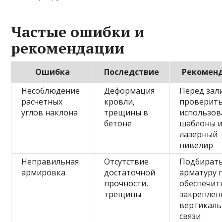
Частые ошибки и
рекомендации
Ошибка
Последствие
Рекомен
Несоблюдение
Деформация
Перед зал
расчетных
кровли,
проверить
углов наклона
трещины в
использов
бетоне
шаблоны 
лазерный
нивелир
Неправильная
Отсутствие
Подбират
армировка
достаточной
арматуру 
прочности,
обеспечит
трещины
закреплен
вертикал
связи