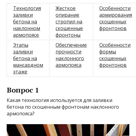
Технология
Жесткое
Особенности
заливки
опирание
армирования
бетона на
стропил на
скошенных
наклонном
скошенные
фронтонов
армопоясе
фронтоны
Этапы
Обеспечение
Особенности
заливки
прочности
формы
бетона на
наклонного
скошенных
мансардном
армопояса
фронтонов
этаже
Вопрос 1
Какая технология используется для заливки
бетона по скошенным фронтонам наклонного
армопояса?