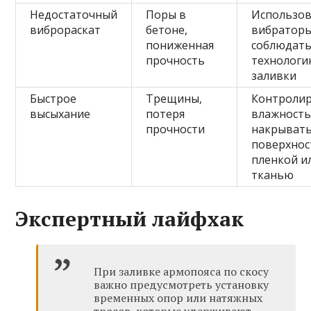
Недостаточный
Поры в
Использо
виброраскат
бетоне,
вибраторы
пониженная
соблюдат
прочность
технолог
заливки
Быстрое
Трещины,
Контроли
высыхание
потеря
влажность
прочности
накрыват
поверхнос
пленкой и
тканью
Экспертный лайфхак
При заливке армопояса по скосу
важно предусмотреть установку
временных опор или натяжных
тросов, которые удерживают