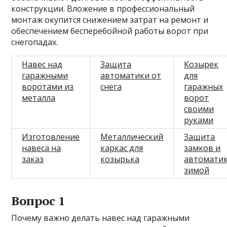
конструкции. Вложение в профессиональный
монтаж окупится снижением затрат на ремонт и
обеспечением бесперебойной работы ворот при
снегопадах.
Навес над
Защита
Козырек
гаражными
автоматики от
для
воротами из
снега
гаражных
металла
ворот
своими
руками
Изготовление
Металлический
Защита
навеса на
каркас для
замков и
заказ
козырька
автомати
зимой
Вопрос 1
Почему важно делать навес над гаражными