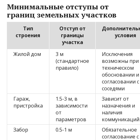
Минимальные отступы от
границ земельных участков
Тип
Отступ от
Дополнитель
строения
границы
условия
участка
Жилой дом
3 м
Исключения
(стандартное
возможны при
правило)
техническом
обосновании и
согласовании с
соседями
Гараж,
1.5-3 м, в
Зависит от
пристройка
зависимости
назначения и
от
наличия
параметров
коммуникаций
Забор
0.5-1 м
Обязательное
согласование с