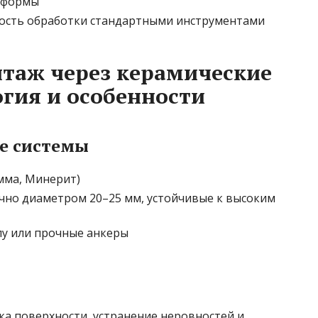
ь формы
ость обработки стандартными инструментами
таж через керамические
огия и особенности
е системы
мма, Минерит)
чно диаметром 20–25 мм, устойчивые к высоким
лу или прочные анкеры
тка поверхности, устранение неровностей и