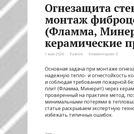
Огнезащита сте
монтаж фиброц
(Фламма, Минер
керамические п
1 мая 2026
Разное
Комментарии: 0
Основная задача при монтаже огнез
надежную тепло- и огнестойкость к
и соблюдая требования пожарной б
плит (Фламма, Минерит) через кера
проверенный на практике метод, по
минимальными потерями в тепловых 
статье раскрываем экспертную техн
избежать типичных ошибок.