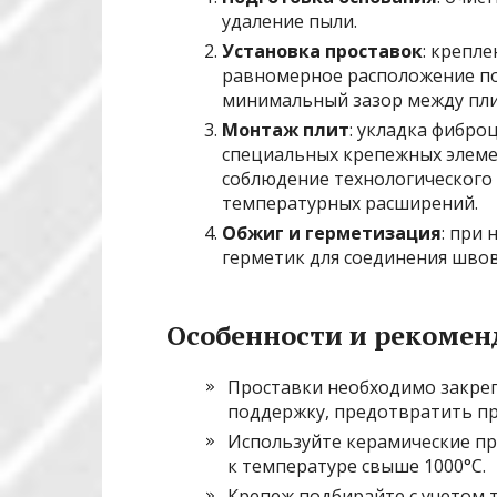
удаление пыли.
Установка проставок
: крепл
равномерное расположение п
минимальный зазор между пли
Монтаж плит
: укладка фибро
специальных крепежных элемен
соблюдение технологического
температурных расширений.
Обжиг и герметизация
: при
герметик для соединения швов
Особенности и рекоме
Проставки необходимо закреп
поддержку, предотвратить пр
Используйте керамические пр
к температуре свыше 1000°C.
Крепеж подбирайте с учетом