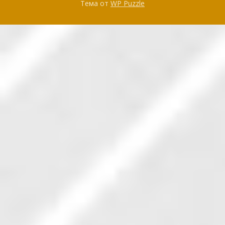
Тема от
WP Puzzle