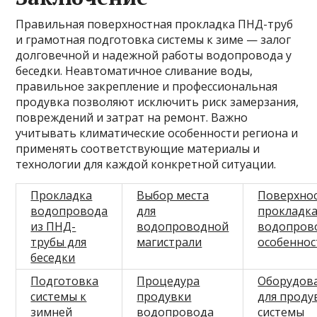
Правильная поверхностная прокладка ПНД-труб
и грамотная подготовка системы к зиме — залог
долговечной и надежной работы водопровода у
беседки. Неавтоматичное сливание воды,
правильное закрепление и профессиональная
продувка позволяют исключить риск замерзания,
повреждений и затрат на ремонт. Важно
учитывать климатические особенности региона и
применять соответствующие материалы и
технологии для каждой конкретной ситуации.
Прокладка
Выбор места
Поверхно
водопровода
для
прокладк
из ПНД-
водопроводной
водопров
трубы для
магистрали
особеннос
беседки
Подготовка
Процедура
Оборудов
системы к
продувки
для проду
зимней
водопровода
системы