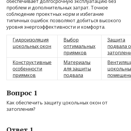
обеспечивает долгосрочную эксплуатацию без
проблем и дополнительных затрат. Точное
соблюдение проектных норм и избегание
типичных ошибок позволяют добиться высокого
уровня энергоэффективности и комфорта.
Гидроизоляция
Выбор
Защита
цокольных окон
оптимальных
подвала 
приямков
затоплен
Конструктивные
Материалы
Вентиляц
особенности
для защиты
цокольны
приямков
подвала
помещен
Вопрос 1
Как обеспечить защиту цокольных окон от
затопления?
Ответ 1