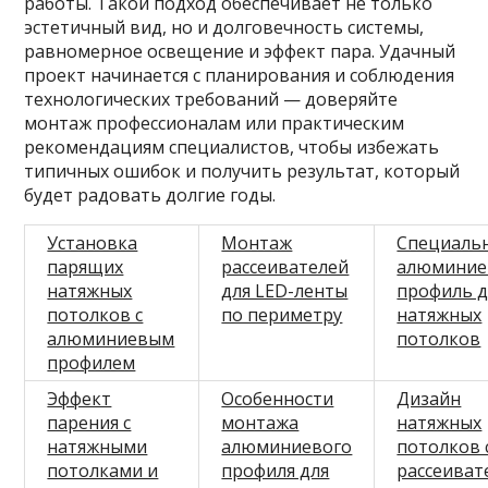
работы. Такой подход обеспечивает не только
эстетичный вид, но и долговечность системы,
равномерное освещение и эффект пара. Удачный
проект начинается с планирования и соблюдения
технологических требований — доверяйте
монтаж профессионалам или практическим
рекомендациям специалистов, чтобы избежать
типичных ошибок и получить результат, который
будет радовать долгие годы.
Установка
Монтаж
Специаль
парящих
рассеивателей
алюмини
натяжных
для LED-ленты
профиль д
потолков с
по периметру
натяжных
алюминиевым
потолков
профилем
Эффект
Особенности
Дизайн
парения с
монтажа
натяжных
натяжными
алюминиевого
потолков 
потолками и
профиля для
рассеиват