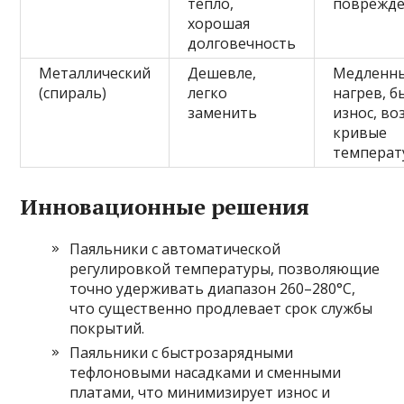
тепло,
поврежд
хорошая
долговечность
Металлический
Дешевле,
Медленн
(спираль)
легко
нагрев, 
заменить
износ, в
кривые
температ
Инновационные решения
Паяльники с автоматической
регулировкой температуры, позволяющие
точно удерживать диапазон 260–280°C,
что существенно продлевает срок службы
покрытий.
Паяльники с быстрозарядными
тефлоновыми насадками и сменными
платами, что минимизирует износ и