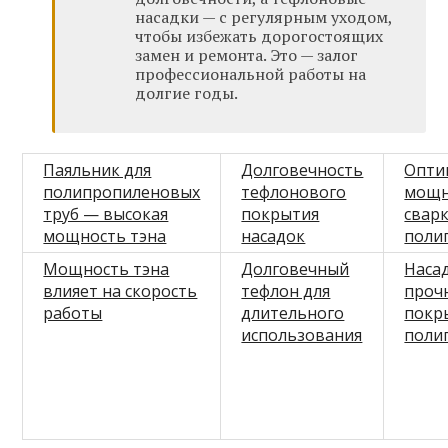
насадки — с регулярным уходом,
чтобы избежать дорогостоящих
замен и ремонта. Это — залог
профессиональной работы на
долгие годы.
Паяльник для
Долговечность
Опти
полипропиленовых
тефлонового
мощн
труб — высокая
покрытия
свар
мощность тэна
насадок
поли
Мощность тэна
Долговечный
Насад
влияет на скорость
тефлон для
проч
работы
длительного
покр
использования
поли