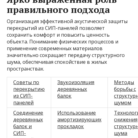
правильного подхода
Организация эффективной акустической защиты
перекрытий из СИП-панелей позволяет
сохранить комфорт и повысить ценность
объекта. Понимание физических процессов и
применение современных материалов
значительно сокращает передачу структурного
шума, обеспечивая спокойствие в жилых
пространствах.
Советы по
Звукоизоляция
Методы
перекрытию
деревянных
борьбы с
из СИП-
балок
структур
панелей
шумом
Соединение
Использование
Технолог
деревянных
амортизирующих
снижения
балок и
прокладок
структур
СИП-
шума