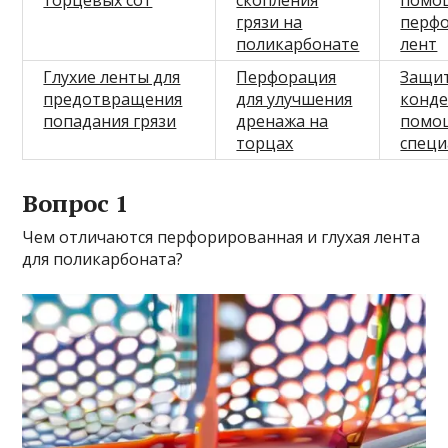
грязи на
перф
поликарбонате
лент
Глухие ленты для
Перфорация
Защит
предотвращения
для улучшения
конде
попадания грязи
дренажа на
помо
торцах
специ
Вопрос 1
Чем отличаются перфорированная и глухая лента
для поликарбоната?