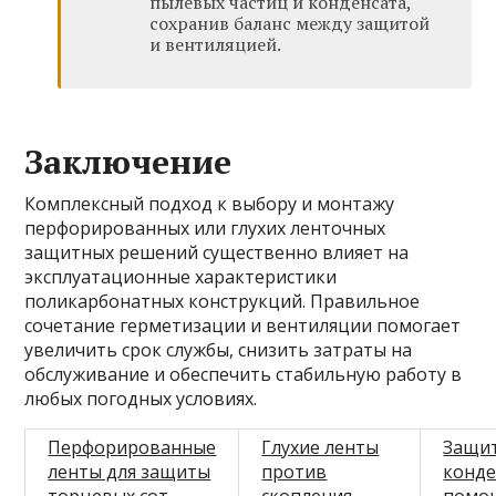
пылевых частиц и конденсата,
сохранив баланс между защитой
и вентиляцией.
Заключение
Комплексный подход к выбору и монтажу
перфорированных или глухих ленточных
защитных решений существенно влияет на
эксплуатационные характеристики
поликарбонатных конструкций. Правильное
сочетание герметизации и вентиляции помогает
увеличить срок службы, снизить затраты на
обслуживание и обеспечить стабильную работу в
любых погодных условиях.
Перфорированные
Глухие ленты
Защит
ленты для защиты
против
конде
торцевых сот
скопления
помо