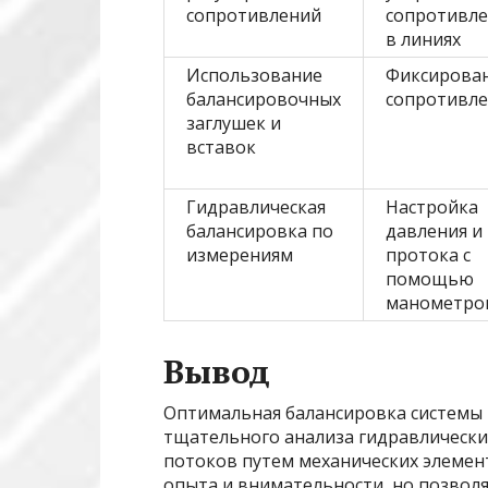
сопротивлений
сопротивл
в линиях
Использование
Фиксирова
балансировочных
сопротивле
заглушек и
вставок
Гидравлическая
Настройка
балансировка по
давления и
измерениям
протока с
помощью
манометро
Вывод
Оптимальная балансировка системы Т
тщательного анализа гидравлически
потоков путем механических элемент
опыта и внимательности, но позволя