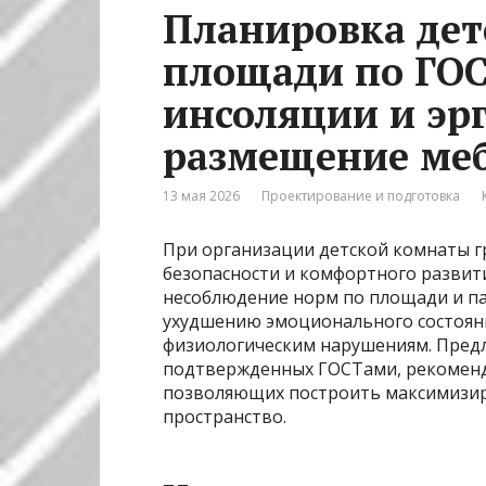
Планировка дет
площади по ГОС
инсоляции и эр
размещение ме
13 мая 2026
Проектирование и подготовка
При организации детской комнаты г
безопасности и комфортного развит
несоблюдение норм по площади и п
ухудшению эмоционального состояни
физиологическим нарушениям. Пред
подтвержденных ГОСТами, рекоменд
позволяющих построить максимизи
пространство.