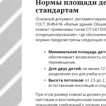
Нормы площади де
стандартам
Основной документ, регламентиру
ГОСТ 30494-96 «Жилые здания. Общие
комнат применимы также СП 54.1333
кондиционирование», где обозначен
нормах предусмотрены следующие о
Минимальная площадь детс
обеспечивает возможность к
перемещение.
Для двух детей:
не менее 12
разделения зон для учебы и о
Высота потолков:
от 2,5 до 2
естественная инсоляция и соз
При этом размер комнаты должен у
световым и вентиляционным каналам,
повышения требований к уровню к