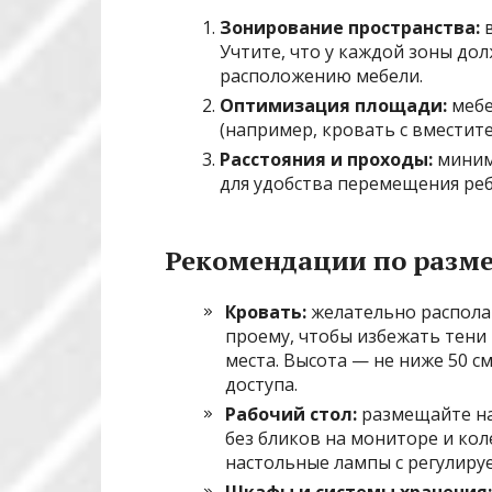
Зонирование пространства:
в
Учтите, что у каждой зоны до
расположению мебели.
Оптимизация площади:
мебе
(например, кровать с вместит
Расстояния и проходы:
миним
для удобства перемещения реб
Рекомендации по разм
Кровать:
желательно распола
проему, чтобы избежать тени
места. Высота — не ниже 50 см
доступа.
Рабочий стол:
размещайте на
без бликов на мониторе и ко
настольные лампы с регулиру
Шкафы и системы хранения: