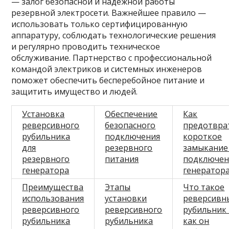
— залог безопасной и надежной работы
резервной электросети. Важнейшее правило —
использовать только сертифицированную
аппаратуру, соблюдать технологические решения
и регулярно проводить техническое
обслуживание. Партнерство с профессиональной
командой электриков и системных инженеров
поможет обеспечить бесперебойное питание и
защитить имущество и людей.
Установка
Обеспечение
Как
реверсивного
безопасного
предотвра
рубильника
подключения
короткое
для
резервного
замыкание
резервного
питания
подключе
генератора
генератор
Преимущества
Этапы
Что такое
использования
установки
реверсивн
реверсивного
реверсивного
рубильник
рубильника
рубильника
как он