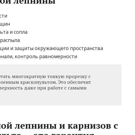
ной лепнины
сти
ещин
ьта и сопла
 распыла
яции и защиты окружающего пространства
онали, контроль равномерности
етать многократную тонкую прорезку с
оенным краскопультом. Это обеспечит
верхность даже при работе с самыми
ой лепнины и карнизов с