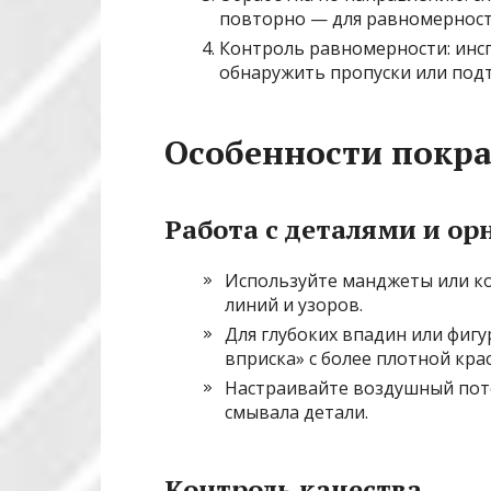
повторно — для равномерност
Контроль равномерности: инсп
обнаружить пропуски или подт
Особенности покр
Работа с деталями и о
Используйте манджеты или к
линий и узоров.
Для глубоких впадин или фиг
вприска» с более плотной кра
Настраивайте воздушный поток
смывала детали.
Контроль качества