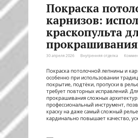
Покраска потол
карнизов: испо
краскопульта д
прокрашивания 
30 апреля 2026
Внутренняя отделка
Коммен
Покраска потолочной лепнины и кар
особенно при использовании традиц
покрытие, подтёки, пропуски в рель
требует повторных исправлений. Дл
прокрашивания сложных архитектур
профессиональный инструмент, поз
краску на даже самый сложный рель
кардинально повышает качество, ус