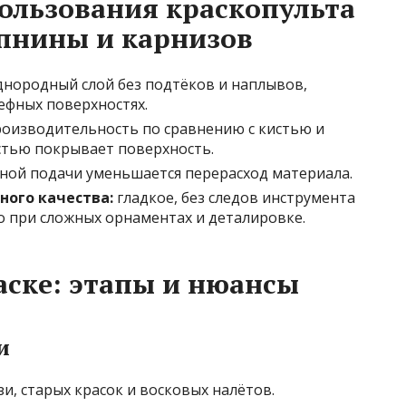
ользования краскопульта
пнины и карнизов
нородный слой без подтёков и наплывов,
ефных поверхностях.
оизводительность по сравнению с кистью и
стью покрывает поверхность.
чной подачи уменьшается перерасход материала.
ого качества:
гладкое, без следов инструмента
о при сложных орнаментах и деталировке.
аске: этапы и нюансы
и
зи, старых красок и восковых налётов.