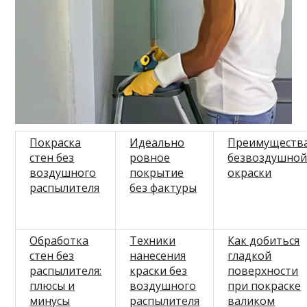
Покраска
Идеально
Преимуществ
стен без
ровное
безвоздушно
воздушного
покрытие
окраски
распылителя
без фактуры
Обработка
Техники
Как добиться
стен без
нанесения
гладкой
распылителя:
краски без
поверхности
плюсы и
воздушного
при покраске
минусы
распылителя
валиком