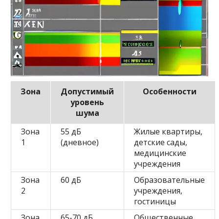
Зона
Допустимый
Особенности
уровень
шума
Зона
55 дБ
Жилые квартиры,
1
(дневное)
детские сады,
медицинские
учреждения
Зона
60 дБ
Образовательные
2
учреждения,
гостиницы
Зона
65-70 дБ
Общественные