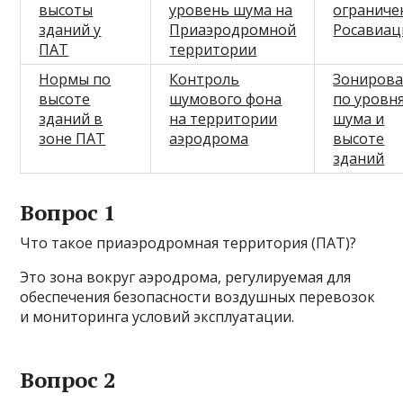
высоты
уровень шума на
ограниче
зданий у
Приаэродромной
Росавиац
ПАТ
территории
Нормы по
Контроль
Зониров
высоте
шумового фона
по уровн
зданий в
на территории
шума и
зоне ПАТ
аэродрома
высоте
зданий
Вопрос 1
Что такое приаэродромная территория (ПАТ)?
Это зона вокруг аэродрома, регулируемая для
обеспечения безопасности воздушных перевозок
и мониторинга условий эксплуатации.
Вопрос 2