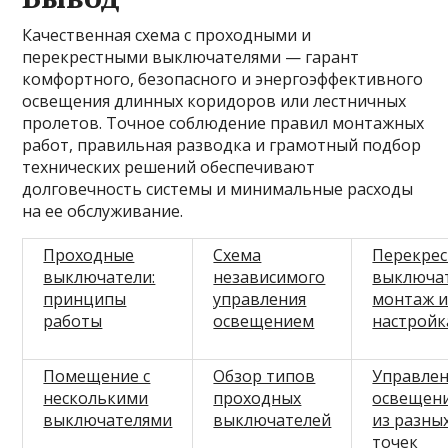
Качественная схема с проходными и
перекрестными выключателями — гарант
комфортного, безопасного и энергоэффективного
освещения длинных коридоров или лестничных
пролетов. Точное соблюдение правил монтажных
работ, правильная разводка и грамотный подбор
технических решений обеспечивают
долговечность системы и минимальные расходы
на ее обслуживание.
Проходные
Схема
Перекре
выключатели:
независимого
выключат
принципы
управления
монтаж 
работы
освещением
настройк
Помещение с
Обзор типов
Управле
несколькими
проходных
освещен
выключателями
выключателей
из разны
точек