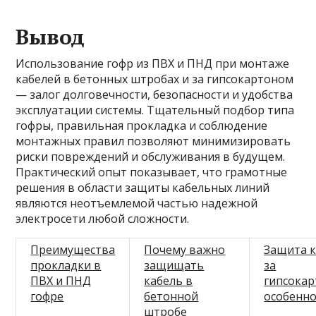
Вывод
Использование гофр из ПВХ и ПНД при монтаже
кабелей в бетонных штробах и за гипсокартоном
— залог долговечности, безопасности и удобства
эксплуатации системы. Тщательный подбор типа
гофры, правильная прокладка и соблюдение
монтажных правил позволяют минимизировать
риски повреждений и обслуживания в будущем.
Практический опыт показывает, что грамотные
решения в области защиты кабельных линий
являются неотъемлемой частью надежной
электросети любой сложности.
Преимущества
Почему важно
Защита к
прокладки в
защищать
за
ПВХ и ПНД
кабель в
гипсокар
гофре
бетонной
особенно
штробе