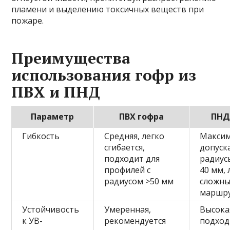
пламени и выделению токсичных веществ при
пожаре.
Преимущества
использования гофр из
ПВХ и ПНД
Параметр
ПВХ гофра
ПНД
Гибкость
Средняя, легко
Максим
сгибается,
допуск
подходит для
радиус
профилей с
40 мм,
радиусом >50 мм
сложны
маршр
Устойчивость
Умеренная,
Высока
к УВ-
рекомендуется
подход