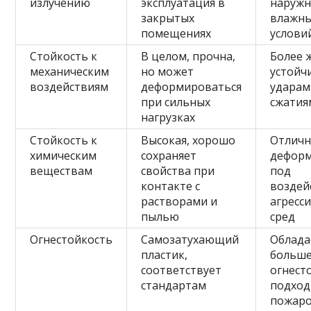
излучению
эксплуатация в
наружн
закрытых
влажн
помещениях
услови
Стойкость к
В целом, прочна,
Более 
механическим
но может
устойч
воздействиям
деформироваться
ударам
при сильных
сжатия
нагрузках
Стойкость к
Высокая, хорошо
Отличн
химическим
сохраняет
деформ
веществам
свойства при
под
контакте с
воздей
растворами и
агресс
пылью
сред
Огнестойкость
Самозатухающий
Облада
пластик,
больш
соответствует
огнест
стандартам
подход
пожар