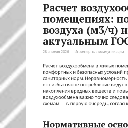
Расчет воздухо
помещениях: но
воздуха (м3/ч) 
актуальным ГО
28 апреля 2026
Инженерные коммуникации
Расчет воздухообмена в жилых поме
комфортных и безопасных условий п
санитарных норм. Неравномерность 
его избыточное потребление ведут 
накопления вредных веществ и пов
воздухообмена важно точно следов
схемам — в первую очередь, соглас
Нормативные осно