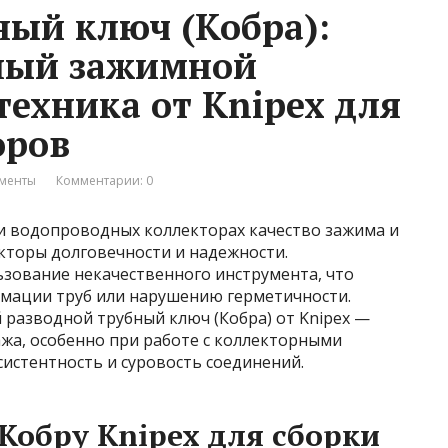
ный ключ (Кобра):
ный зажимной
техника от Knipex для
оров
ументы
Комментарии: 0
и водопроводных коллекторах качество зажима и
кторы долговечности и надежности.
ьзование некачественного инструмента, что
мации труб или нарушению герметичности.
разводной трубный ключ (Кобра) от Knipex —
жа, особенно при работе с коллекторными
систентность и суровость соединений.
обру Knipex для сборки