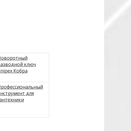
Поворотный
разводной ключ
nipex Кобра
Профессиональный
нструмент для
сантехники