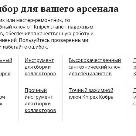
бор для вашего арсенала
к или мастер-ремонтник, то
ный ключ от Knipex станет надежным
, обеспечивая качественную работу и
динений. Пользуйтесь проверенными
 избегайте ошибок.
льный
Инструмент
Высококачественный
для сборки
сантехнический ключ
ipex
коллекторов
для специалистов
K
Прочный
Точный зажимной
юч
инструмент
ключ Knipex Кобра
и
х
для сборки
коллекторов