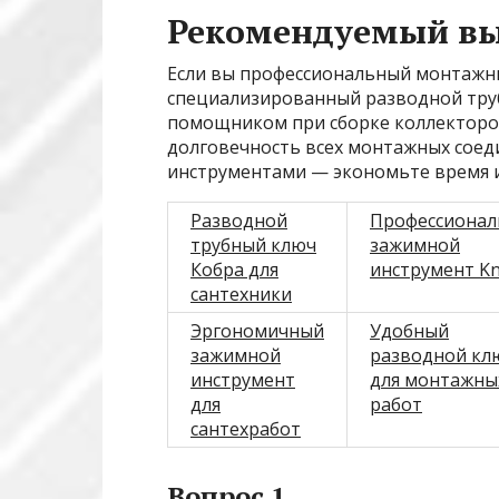
Рекомендуемый вы
Если вы профессиональный монтажни
специализированный разводной труб
помощником при сборке коллекторов
долговечность всех монтажных сое
инструментами — экономьте время и
Разводной
Профессиона
трубный ключ
зажимной
Кобра для
инструмент Kn
сантехники
Эргономичный
Удобный
зажимной
разводной кл
инструмент
для монтажны
для
работ
сантехработ
Вопрос 1