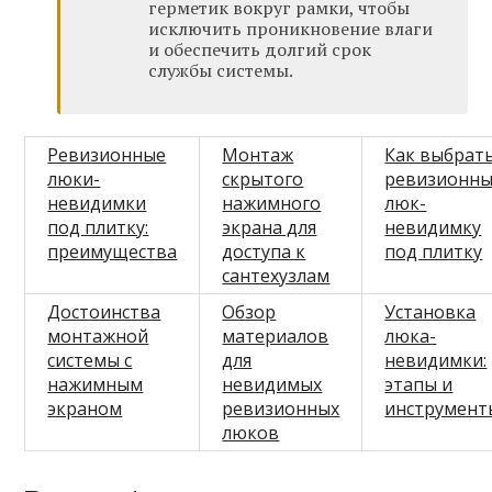
герметик вокруг рамки, чтобы
исключить проникновение влаги
и обеспечить долгий срок
службы системы.
Ревизионные
Монтаж
Как выбрат
люки-
скрытого
ревизионн
невидимки
нажимного
люк-
под плитку:
экрана для
невидимку
преимущества
доступа к
под плитку
сантехузлам
Достоинства
Обзор
Установка
монтажной
материалов
люка-
системы с
для
невидимки:
нажимным
невидимых
этапы и
экраном
ревизионных
инструмент
люков